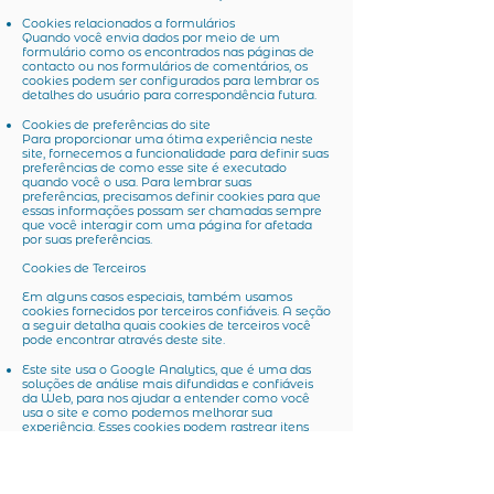
Cookies relacionados a formulários
Quando você envia dados por meio de um
formulário como os encontrados nas páginas de
contacto ou nos formulários de comentários, os
cookies podem ser configurados para lembrar os
detalhes do usuário para correspondência futura.
Cookies de preferências do site
Para proporcionar uma ótima experiência neste
site, fornecemos a funcionalidade para definir suas
preferências de como esse site é executado
quando você o usa. Para lembrar suas
preferências, precisamos definir cookies para que
essas informações possam ser chamadas sempre
que você interagir com uma página for afetada
por suas preferências.
Cookies de Terceiros
Em alguns casos especiais, também usamos
cookies fornecidos por terceiros confiáveis. A seção
a seguir detalha quais cookies de terceiros você
pode encontrar através deste site.
Este site usa o Google Analytics, que é uma das
soluções de análise mais difundidas e confiáveis ​​
da Web, para nos ajudar a entender como você
usa o site e como podemos melhorar sua
experiência. Esses cookies podem rastrear itens
como quanto tempo você gasta no site e as
páginas visitadas, para que possamos continuar
produzindo conteúdo atraente. Para mais
informações sobre cookies do Google Analytics,