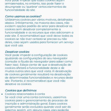
você pode impedir que esses cookies sejam
armazenados, no entanto, isso pode fazer o
downgrade ou 'quebrar' certos elementos da
funcionalidade do site.
Como usamos os cookies?
Utilizamos cookies por vários motivos, detalhados
abaixo. Infelizmente, na maioria dos casos, não
existem opções padrão do setor para desativar os
cookies sem desativar completamente a
funcionalidade e os recursos que eles adicionam a
este site. É recomendável que você deixe todos os
cookies se não tiver certeza se precisa ou não
deles, caso sejam usados ​​para fornecer um serviço
que você usa.
Desativar cookies
Você pode impedir a configuração de cookies
ajustando as configurações do seu navegador
(consulte a Ajuda do navegador para saber como
fazer isso). Esteja ciente de que a desativação de
cookies afetará a funcionalidade deste e de
muitos outros sites que você visita. A desativação
de cookies geralmente resultará na desativação
de determinadas funcionalidades e recursos deste
site. Portanto, é recomendável que você não
desative os cookies.
Cookies que definimos
Cookies relacionados à conta
Se você criar uma conta connosco, usaremos
cookies para o gerenciamento do processo de
inscrição e administração geral. Esses cookies
geralmente serão excluídos quando você sair do
sistema, porém, em alguns casos, eles poderão